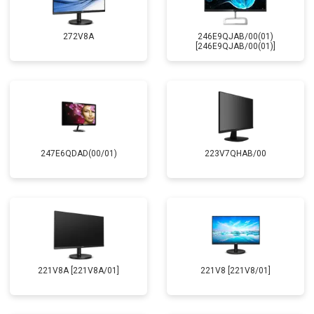
272V8A
246E9QJAB/00(01)
[246E9QJAB/00(01)]
247E6QDAD(00/01)
223V7QHAB/00
221V8A [221V8A/01]
221V8 [221V8/01]