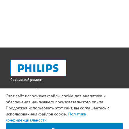
Сервисный ремонт
ВЫБЕРИ СВОЙ ГОРОД
Этот сайт использует файлы cookie для аналитики и
Ремонт монитора 242V8A Philips в
Краснодаре
обеспечения наилучшего пользовательского опыта.
Ремонт монитора 242V8A Philips в
Ростове-на-Дону
Продолжая использовать этот сайт, вы соглашаетесь с
Ремонт монитора 242V8A Philips в
Нижнем Новгороде
использованием файлов cookie.
Политика
конфиденциальности
Ремонт монитора 242V8A Philips в
Новосибирске
Ремонт монитора 242V8A Philips в
Челябинске