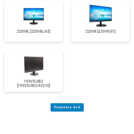
220V8L [220V8L/62]
220V8 [220V8/01]
193V5LSB2
[193V5LSB2/62(10)]